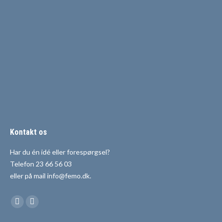
Kontakt os
Har du én idé eller forespørgsel?
Telefon 23 66 56 03
eller på mail info@femo.dk.
Find us on:
Facebook
Mail
page
page