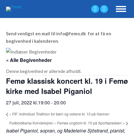
Facebook
Mail
page
page
opens
opens
Send venligst en mail til info@­femo.dk for at få en
in
in
begivenhed i kalenderen.
new
new
window
window
« Alle Begivenheder
Denne begivenhed er allerede afholdt.
Femø klassisk koncert kl. 19 i Femø
kirke med Isabel Piganiol
27 juli, 2022 kl.19:00
-
20:00
«
FIF: Individuel Triathlon for børn og voksne kl. 10 på Havnen
Fodboldkamp Kvindelejren – Femøs ungdom kl. 15 på Sportspladsen
»
Isabel Piganiol, sopran, og Madeleine Sjöstrand, pianist,