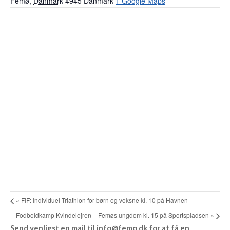
Femø
,
Danmark
4945
Danmark
+ Google Maps
«
FIF: Individuel Triathlon for børn og voksne kl. 10 på Havnen
Fodboldkamp Kvindelejren – Femøs ungdom kl. 15 på Sportspladsen
»
Send venligst en mail til info@­femo.dk for at få en