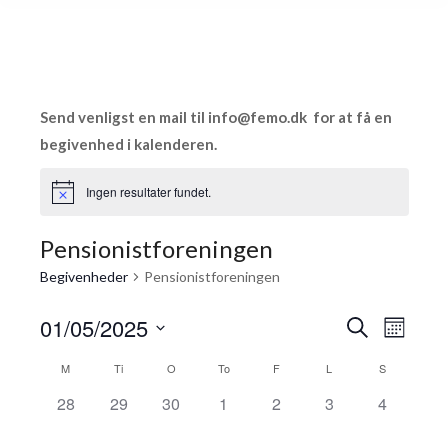
Send venligst en mail til info@­femo.dk for at få en
begivenhed i kalenderen.
Ingen resultater fundet.
Pensionistforeningen
Begivenheder
Pensionistforeningen
01/05/2025
Begiv
Begi
Søg
Måned
efter
Vælg
Visn
begivenheder
Kalender
M
Ti
O
To
F
L
S
Søgni
dato.
Navi
0
0
0
0
0
0
0
28
29
30
1
2
3
4
af
og
begivenheder,
begivenheder,
begivenheder,
begivenheder,
begivenheder,
begivenheder,
begivenhe